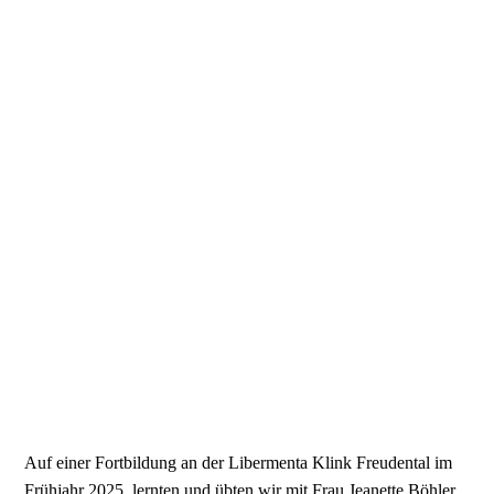
FoBi Freudental 2025
Auf einer Fortbildung an der Libermenta Klink Freudental im
Frühjahr 2025, lernten und übten wir mit Frau Jeanette Böhler